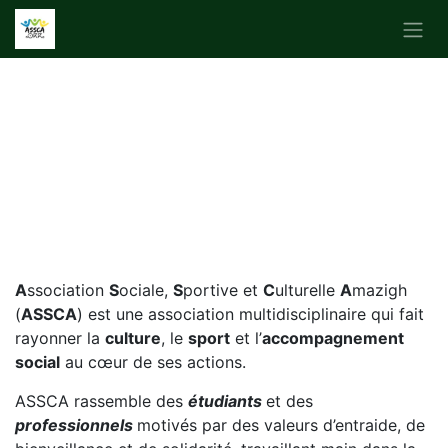
Se rendre au contenu
A
ssociation
S
ociale,
S
portive et
C
ulturelle
A
mazigh
(
ASSCA
)
est une association multidisciplinaire qui fait
rayonner la
culture
, le
sport
et l’
accompagnement
social
au cœur de ses actions.
ASSCA rassemble des
étudiants
et des
professionnels
motivés par des valeurs d’entraide, de